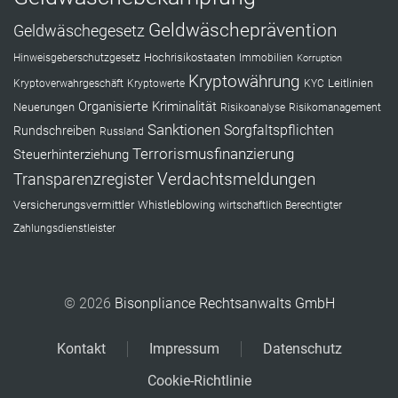
Geldwäscheprävention
Geldwäschegesetz
Hochrisikostaaten
Hinweisgeberschutzgesetz
Immobilien
Korruption
Kryptowährung
Leitlinien
Kryptoverwahrgeschäft
Kryptowerte
KYC
Organisierte Kriminalität
Neuerungen
Risikoanalyse
Risikomanagement
Sanktionen
Sorgfaltspflichten
Rundschreiben
Russland
Terrorismusfinanzierung
Steuerhinterziehung
Verdachtsmeldungen
Transparenzregister
Versicherungsvermittler
Whistleblowing
wirtschaftlich Berechtigter
Zahlungsdienstleister
© 2026
Bisonpliance Rechtsanwalts GmbH
Kontakt
Impressum
Datenschutz
Cookie-Richtlinie