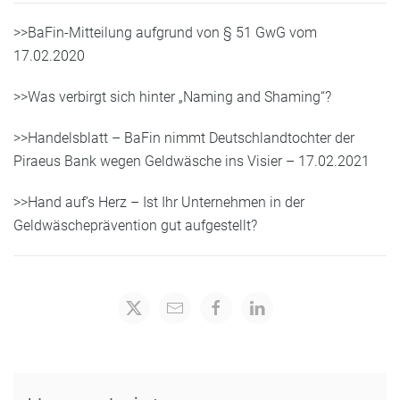
>>
BaFin-Mitteilung aufgrund von § 5
1
GwG vom
1
7
.
02
.2020
>>
Was verbirgt sich hinter „Naming and
Shaming
“?
>>
Handelsblatt – B
aFin nimmt Deutschlandtochter der
Piraeus Bank wegen Geldwäsche ins Visier
– 17.02.2021
>>
Hand
auf’s
Herz – Ist Ihr Unternehmen in der
Geldwäscheprävention gut aufgestellt?