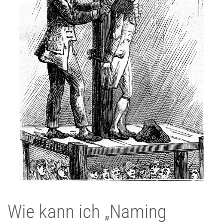
W
ie kann ich
„Naming