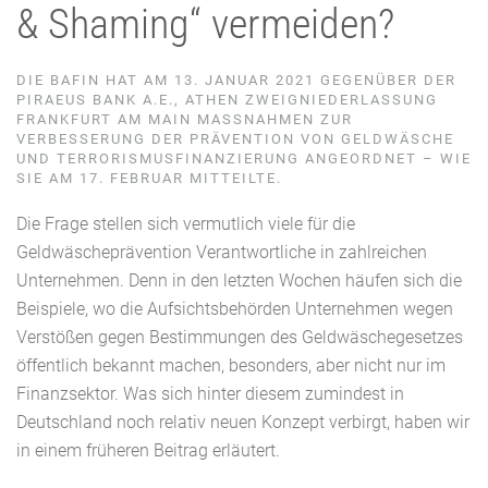
&
S
haming
“
vermeiden
?
DIE BAFIN HAT AM 13. JANUAR 2021 GEGENÜBER DER
PIRAEUS BANK A.E., ATHEN ZWEIGNIEDERLASSUNG
FRANKFURT AM MAIN MASSNAHMEN ZUR V
ERBESSERUNG DER PRÄVENTION VON GELDWÄSCHE U
ND TERRORISMUSFINANZIERUNG ANGEORDNET – WIE S
IE AM 17. FEBRUAR MITTEILTE.
Die
Frage
s
tellen
sich vermutlich viele für die
Geldwäscheprävention Verantwortliche in zahlreichen
Unternehmen. Denn in den letzten Wochen häufen sich die
Beispiele, wo die Aufsichtsbehörde
n
Unternehmen wegen
Verstößen gegen Bestimmungen des Geldwäschegesetzes
öffentlich bekannt mach
en, besonders, aber nicht nur im
Finanzsektor
.
Was sich hinter diesem zumindest in
Deutschland noch relativ neuen Konzept verbirgt, haben wir
in einem früheren Beitrag erläutert.