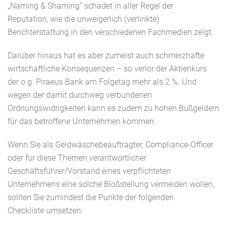
„Naming &
Shaming
“
schadet in aller Regel
d
er
Reputation,
wie die unweigerlich (verlinkte)
Berichterstattung in den verschiedenen Fachmedien zeigt.
Darüber hinaus
hat
es
aber zumeist
auch schmerzhafte
wirtschaftliche Konsequenzen – so verlor der Aktienkurs
der o.g. Piraeus Bank am Folgetag mehr als 2
%.
Und
wegen
der damit durchweg verbundenen
O
rdnungswidrigkeit
en
k
ann
es
zudem
zu hohen Bußgeldern
für das betroffene Unternehmen
kommen
.
Wenn Sie als Geldwäschebeauftragter, Compliance-Officer
oder für diese Themen verantwortlicher
Geschäftsführer/Vorstand
eines verpflichteten
Unternehmens
eine solche Bloßstellung vermeiden wollen,
sollten Sie zumindest die Punkte
der folgenden
Checkliste
umsetzen: