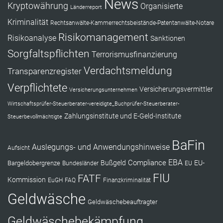
News
Kryptowährung
Organisierte
Länderreport
Kriminalität
Rechtsanwälte-Kammerrechtsbeistände-Patentanwälte-Notare
Risikomanagement
Risikoanalyse
Sanktionen
Sorgfaltspflichten
Terrorismusfinanzierung
Verdachtsmeldung
Transparenzregister
Verpflichtete
Versicherungsvermittler
Versicherungsunternehmen
Wirtschaftsprüfer-Steuerberater-vereidigte_Buchprüfer-Steuerberater-
Zahlungsinstitute und E-Geld-Institute
Steuerbevollmächtigte
BaFin
Auslegungs- und Anwendungshinweise
Aufsicht
EBA
Compliance
Bußgeld
EU-
Bargeldobergrenze
Bundesländer
EU
FIU
FATF
Kommission
EuGH
FAQ
Finanzkriminalität
Geldwäsche
Geldwäschebeauftragter
Geldwäschebekämpfung