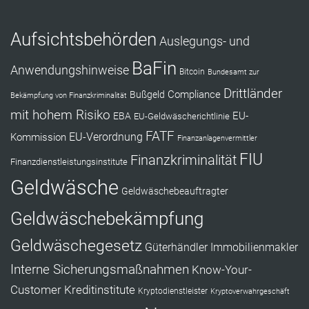
Aufsichtsbehörden
Auslegungs- und
BaFin
Anwendungshinweise
Bitcoin
Bundesamt zur
Drittländer
Compliance
Bußgeld
Bekämpfung von Finanzkriminalität
mit hohem Risiko
EU-
EBA
EU-Geldwäscherichtlinie
FATF
Kommission
EU-Verordnung
Finanzanlagenvermittler
FIU
Finanzkriminalität
Finanzdienstleistungsinstitute
Geldwäsche
Geldwäschebeauftragter
Geldwäschebekämpfung
Geldwäschegesetz
Güterhändler
Immobilienmakler
Interne Sicherungsmaßnahmen
Know-Your-
Customer
Kreditinstitute
Kryptodienstleister
Kryptoverwahrgeschäft