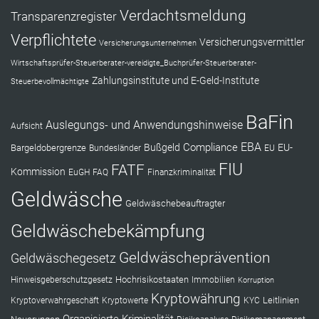
Verdachtsmeldung
Transparenzregister
Verpflichtete
Versicherungsvermittler
Versicherungsunternehmen
Wirtschaftsprüfer-Steuerberater-vereidigte_Buchprüfer-Steuerberater-
Zahlungsinstitute und E-Geld-Institute
Steuerbevollmächtigte
BaFin
Auslegungs- und Anwendungshinweise
Aufsicht
EBA
Compliance
Bußgeld
EU-
Bargeldobergrenze
Bundesländer
EU
FIU
FATF
Kommission
EuGH
FAQ
Finanzkriminalität
Geldwäsche
Geldwäschebeauftragter
Geldwäschebekämpfung
Geldwäscheprävention
Geldwäschegesetz
Hochrisikostaaten
Hinweisgeberschutzgesetz
Immobilien
Korruption
Kryptowährung
Leitlinien
Kryptoverwahrgeschäft
Kryptowerte
KYC