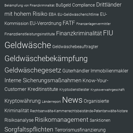
Drittländer
Compliance
Bußgeld
Bekämpfung von Finanzkriminalität
mit hohem Risiko
EU-
EBA
EU-Geldwäscherichtlinie
FATF
Kommission
EU-Verordnung
Finanzanlagenvermittler
FIU
Finanzkriminalität
Finanzdienstleistungsinstitute
Geldwäsche
Geldwäschebeauftragter
Geldwäschebekämpfung
Geldwäschegesetz
Güterhändler
Immobilienmakler
Interne Sicherungsmaßnahmen
Know-Your-
Customer
Kreditinstitute
Kryptodienstleister
Kryptoverwahrgeschäft
News
Kryptowährung
Organisierte
Länderreport
Kriminalität
Rechtsanwälte-Kammerrechtsbeistände-Patentanwälte-Notare
Risikomanagement
Risikoanalyse
Sanktionen
Sorgfaltspflichten
Terrorismusfinanzierung