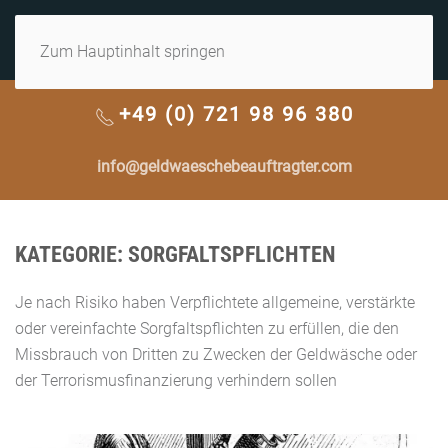
MENÜ
Zum Hauptinhalt springen
+49 (0) 721 98 96 380
info@geldwaeschebeauftragter.com
KATEGORIE:
SORGFALTSPFLICHTEN
Je nach Risiko haben Verpflichtete allgemeine, verstärkte
oder vereinfachte Sorgfaltspflichten zu erfüllen, die den
Missbrauch von Dritten zu Zwecken der Geldwäsche oder
der Terrorismusfinanzierung verhindern sollen