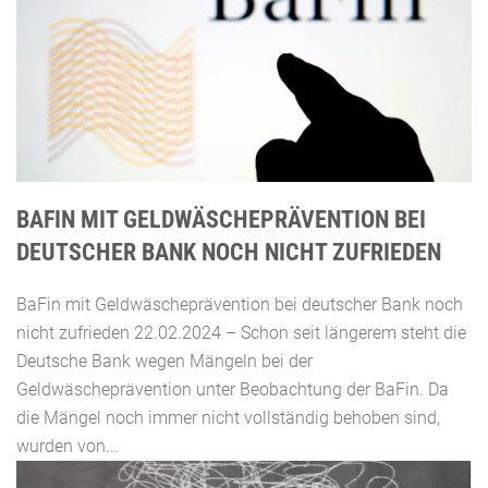
BAFIN MIT GELDWÄSCHEPRÄVENTION BEI
DEUTSCHER BANK NOCH NICHT ZUFRIEDEN
BaFin mit Geldwäscheprävention bei deutscher Bank noch
nicht zufrieden 22.02.2024 – Schon seit längerem steht die
Deutsche Bank wegen Mängeln bei der
Geldwäscheprävention unter Beobachtung der BaFin. Da
die Mängel noch immer nicht vollständig behoben sind,
wurden von...