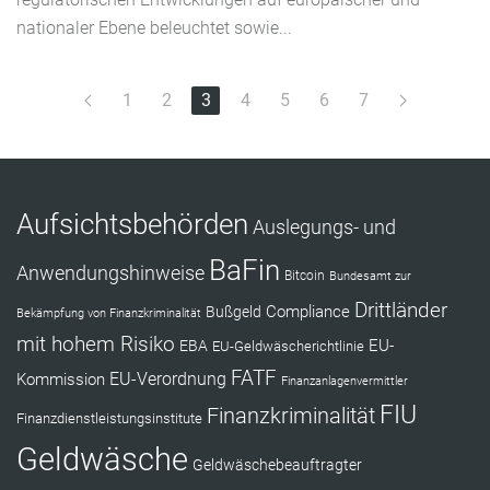
nationaler Ebene beleuchtet sowie...
1
2
3
4
5
6
7
Aufsichtsbehörden
Auslegungs- und
BaFin
Anwendungshinweise
Bitcoin
Bundesamt zur
Drittländer
Compliance
Bußgeld
Bekämpfung von Finanzkriminalität
mit hohem Risiko
EU-
EBA
EU-Geldwäscherichtlinie
FATF
Kommission
EU-Verordnung
Finanzanlagenvermittler
FIU
Finanzkriminalität
Finanzdienstleistungsinstitute
Geldwäsche
Geldwäschebeauftragter