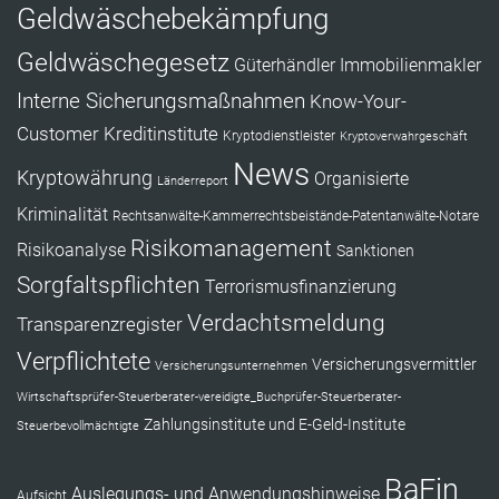
Geldwäschebekämpfung
Geldwäschegesetz
Güterhändler
Immobilienmakler
Interne Sicherungsmaßnahmen
Know-Your-
Customer
Kreditinstitute
Kryptodienstleister
Kryptoverwahrgeschäft
News
Kryptowährung
Organisierte
Länderreport
Kriminalität
Rechtsanwälte-Kammerrechtsbeistände-Patentanwälte-Notare
Risikomanagement
Risikoanalyse
Sanktionen
Sorgfaltspflichten
Terrorismusfinanzierung
Verdachtsmeldung
Transparenzregister
Verpflichtete
Versicherungsvermittler
Versicherungsunternehmen
Wirtschaftsprüfer-Steuerberater-vereidigte_Buchprüfer-Steuerberater-
Zahlungsinstitute und E-Geld-Institute
Steuerbevollmächtigte
BaFin
Auslegungs- und Anwendungshinweise
Aufsicht