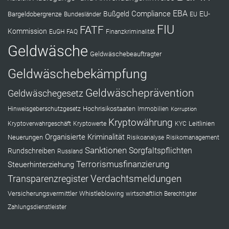
EBA
Compliance
Bußgeld
EU-
Bargeldobergrenze
Bundesländer
EU
FIU
FATF
Kommission
EuGH
FAQ
Finanzkriminalität
Geldwäsche
Geldwäschebeauftragter
Geldwäschebekämpfung
Geldwäscheprävention
Geldwäschegesetz
Hochrisikostaaten
Hinweisgeberschutzgesetz
Immobilien
Korruption
Kryptowährung
Leitlinien
Kryptoverwahrgeschäft
Kryptowerte
KYC
Organisierte Kriminalität
Neuerungen
Risikoanalyse
Risikomanagement
Sanktionen
Sorgfaltspflichten
Rundschreiben
Russland
Terrorismusfinanzierung
Steuerhinterziehung
Verdachtsmeldungen
Transparenzregister
Versicherungsvermittler
Whistleblowing
wirtschaftlich Berechtigter
Zahlungsdienstleister