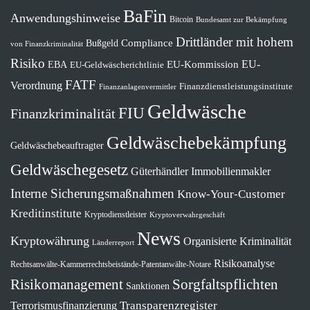
BaFin
Anwendungshinweise
Bitcoin
Bundesamt zur Bekämpfung
Drittländer mit hohem
Compliance
Bußgeld
von Finanzkriminalität
Risiko
EU-
EU-Kommission
EBA
EU-Geldwäscherichtlinie
FATF
Verordnung
Finanzdienstleistungsinstitute
Finanzanlagenvermittler
Geldwäsche
FIU
Finanzkriminalität
Geldwäschebekämpfung
Geldwäschebeauftragter
Geldwäschegesetz
Güterhändler
Immobilienmakler
Interne Sicherungsmaßnahmen
Know-Your-Customer
Kreditinstitute
Kryptodienstleister
Kryptoverwahrgeschäft
News
Kryptowährung
Organisierte Kriminalität
Länderreport
Risikoanalyse
Rechtsanwälte-Kammerrechtsbeistände-Patentanwälte-Notare
Risikomanagement
Sorgfaltspflichten
Sanktionen
Terrorismusfinanzierung
Transparenzregister