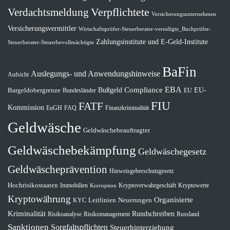
Verdachtsmeldung
Verpflichtete
Versicherungsunternehmen
Versicherungsvermittler
Wirtschaftsprüfer-Steuerberater-vereidigte_Buchprüfer-
Zahlungsinstitute und E-Geld-Institute
Steuerberater-Steuerbevollmächtigte
BaFin
Auslegungs- und Anwendungshinweise
Aufsicht
EBA
Compliance
EU-
Bargeldobergrenze
Bußgeld
Bundesländer
EU
FIU
FATF
Kommission
EuGH
FAQ
Finanzkriminalität
Geldwäsche
Geldwäschebeauftragter
Geldwäschebekämpfung
Geldwäschegesetz
Geldwäscheprävention
Hinweisgeberschutzgesetz
Hochrisikostaaten
Immobilien
Kryptoverwahrgeschäft
Kryptowerte
Korruption
Kryptowährung
Organisierte
Leitlinien
Neuerungen
KYC
Kriminalität
Rundschreiben
Risikomanagement
Risikoanalyse
Russland
Sanktionen
Sorgfaltspflichten
Steuerhinterziehung