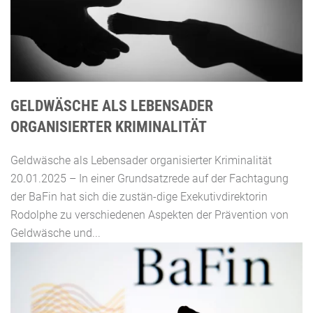
GELDWÄSCHE ALS LEBENSADER
ORGANISIERTER KRIMINALITÄT
Geldwäsche als Lebensader organisierter Kriminalität
20.01.2025 – In einer Grundsatzrede auf der Fachtagung
der BaFin hat sich die zustän-dige Exekutivdirektorin
Rodolphe zu verschiedenen Aspekten der Prävention von
Geldwäsche und...