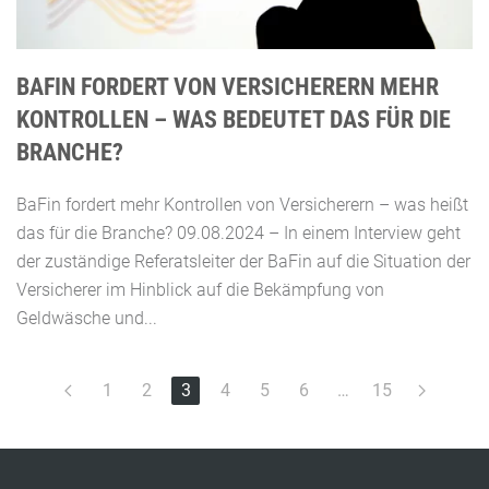
BAFIN FORDERT VON VERSICHERERN MEHR
KONTROLLEN – WAS BEDEUTET DAS FÜR DIE
BRANCHE?
BaFin fordert mehr Kontrollen von Versicherern – was heißt
das für die Branche? 09.08.2024 – In einem Interview geht
der zuständige Referatsleiter der BaFin auf die Situation der
Versicherer im Hinblick auf die Bekämpfung von
Geldwäsche und...
1
2
3
4
5
6
…
15