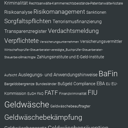
Kriminalität
Rechtsanwälte-Kammerrechtsbeistände-Patentanwälte-Notare
Risikomanagement
Risikoanalyse
Sanktionen
Sorgfaltspflichten
Terrorismusfinanzierung
Verdachtsmeldung
Transparenzregister
Verpflichtete
Versicherungsvermittler
Versicherungsunternehmen
Wirtschaftsprüfer-Steuerberater-vereidigte_Buchprüfer-Steuerberater-
Zahlungsinstitute und E-Geld-Institute
Steuerbevollmächtigte
BaFin
Auslegungs- und Anwendungshinweise
Aufsicht
EBA
Compliance
Bußgeld
EU-
Bargeldobergrenze
Bundesländer
EU
FIU
FATF
Kommission
EuGH
FAQ
Finanzkriminalität
Geldwäsche
Geldwäschebeauftragter
Geldwäschebekämpfung
Geldwäscheprävention