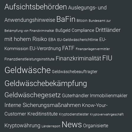
Aufsichtsbehörden
Auslegungs- und
BaFin
Anwendungshinweise
Bitcoin
Bundesamt zur
Drittländer
Compliance
Bußgeld
Bekämpfung von Finanzkriminalität
mit hohem Risiko
EU-
EBA
EU-Geldwäscherichtlinie
FATF
Kommission
EU-Verordnung
Finanzanlagenvermittler
FIU
Finanzkriminalität
Finanzdienstleistungsinstitute
Geldwäsche
Geldwäschebeauftragter
Geldwäschebekämpfung
Geldwäschegesetz
Güterhändler
Immobilienmakler
Interne Sicherungsmaßnahmen
Know-Your-
Customer
Kreditinstitute
Kryptodienstleister
Kryptoverwahrgeschäft
News
Kryptowährung
Organisierte
Länderreport