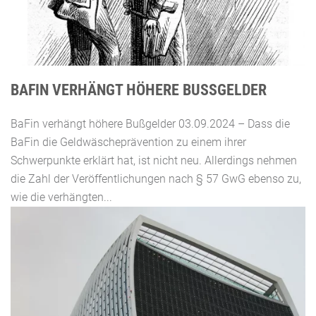
BAFIN VERHÄNGT HÖHERE BUSSGELDER
BaFin verhängt höhere Bußgelder 03.09.2024 – Dass die
BaFin die Geldwäscheprävention zu einem ihrer
Schwerpunkte erklärt hat, ist nicht neu. Allerdings nehmen
die Zahl der Veröffentlichungen nach § 57 GwG ebenso zu,
wie die verhängten...