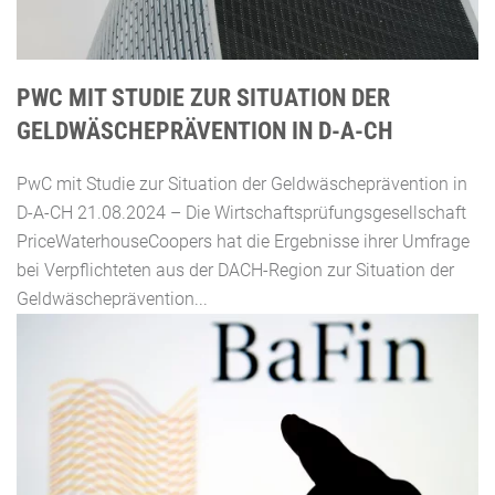
PWC MIT STUDIE ZUR SITUATION DER
GELDWÄSCHEPRÄVENTION IN D-A-CH
PwC mit Studie zur Situation der Geldwäscheprävention in
D-A-CH 21.08.2024 – Die Wirtschaftsprüfungsgesellschaft
PriceWaterhouseCoopers hat die Ergebnisse ihrer Umfrage
bei Verpflichteten aus der DACH-Region zur Situation der
Geldwäscheprävention...