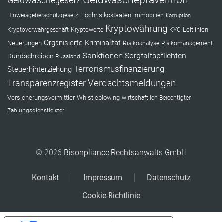
Geldwäschegesetz
Hochrisikostaaten
Hinweisgeberschutzgesetz
Immobilien
Korruption
Kryptowährung
Leitlinien
Kryptoverwahrgeschäft
Kryptowerte
KYC
Organisierte Kriminalität
Neuerungen
Risikoanalyse
Risikomanagement
Sanktionen
Sorgfaltspflichten
Rundschreiben
Russland
Terrorismusfinanzierung
Steuerhinterziehung
Verdachtsmeldungen
Transparenzregister
Versicherungsvermittler
Whistleblowing
wirtschaftlich Berechtigter
Zahlungsdienstleister
© 2026
Bisonpliance Rechtsanwalts GmbH
Kontakt
Impressum
Datenschutz
Cookie-Richtlinie