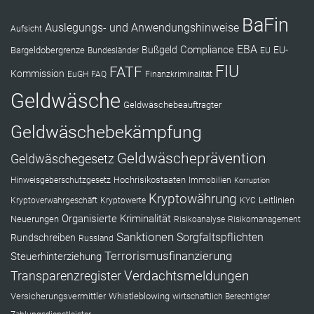
BaFin
Auslegungs- und Anwendungshinweise
Aufsicht
EBA
Compliance
Bußgeld
EU-
Bargeldobergrenze
Bundesländer
EU
FIU
FATF
Kommission
EuGH
FAQ
Finanzkriminalität
Geldwäsche
Geldwäschebeauftragter
Geldwäschebekämpfung
Geldwäscheprävention
Geldwäschegesetz
Hochrisikostaaten
Hinweisgeberschutzgesetz
Immobilien
Korruption
Kryptowährung
Leitlinien
Kryptoverwahrgeschäft
Kryptowerte
KYC
Organisierte Kriminalität
Neuerungen
Risikoanalyse
Risikomanagement
Sanktionen
Sorgfaltspflichten
Rundschreiben
Russland
Terrorismusfinanzierung
Steuerhinterziehung
Verdachtsmeldungen
Transparenzregister
Versicherungsvermittler
Whistleblowing
wirtschaftlich Berechtigter