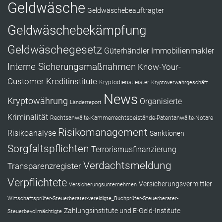
Geldwäsche
Geldwäschebeauftragter
Geldwäschebekämpfung
Geldwäschegesetz
Güterhändler
Immobilienmakler
Interne Sicherungsmaßnahmen
Know-Your-
Customer
Kreditinstitute
Kryptodienstleister
Kryptoverwahrgeschäft
News
Kryptowährung
Organisierte
Länderreport
Kriminalität
Rechtsanwälte-Kammerrechtsbeistände-Patentanwälte-Notare
Risikomanagement
Risikoanalyse
Sanktionen
Sorgfaltspflichten
Terrorismusfinanzierung
Verdachtsmeldung
Transparenzregister
Verpflichtete
Versicherungsvermittler
Versicherungsunternehmen
Wirtschaftsprüfer-Steuerberater-vereidigte_Buchprüfer-Steuerberater-
Zahlungsinstitute und E-Geld-Institute
Steuerbevollmächtigte