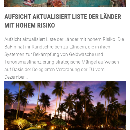
AUFSICHT AKTUALISIERT LISTE DER LÄNDER
MIT HOHEM RISIKO
Aufsicht aktualisiert Liste der Länder mit hohem Risiko Die
BaFin hat ihr Rundschreiben zu Ländern, die in ihren
Systemen zur Bekämpfung von Geldwäsche und
Terrorismusfinanzierung strategische Mängel aufweisen
auf Basis der Delegierten Verordnung der EU vom
Dezember...