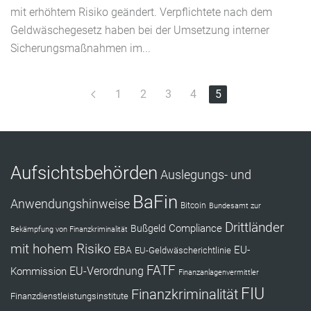
mit erhöhtem Risiko geändert. Verpflichtete nach dem
Geldwäschegesetz haben bei der Umsetzung interner
Sicherungsmaßnahmen im...
1
2
3
4
5
Aufsichtsbehörden
Auslegungs- und
BaFin
Anwendungshinweise
Bitcoin
Bundesamt zur
Drittländer
Compliance
Bußgeld
Bekämpfung von Finanzkriminalität
mit hohem Risiko
EU-
EBA
EU-Geldwäscherichtlinie
FATF
Kommission
EU-Verordnung
Finanzanlagenvermittler
FIU
Finanzkriminalität
Finanzdienstleistungsinstitute